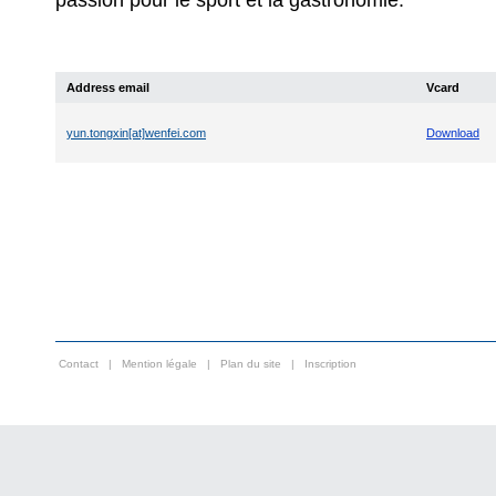
Address email
Vcard
yun.tongxin[at]wenfei.com
Download
Contact
|
Mention légale
|
Plan du site
|
Inscription