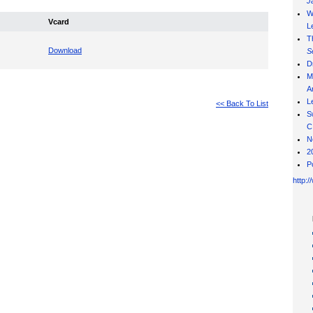
J
W
Vcard
L
T
Download
S
D
M
Ar
L
<< Back To List
S
C
N
2
P
http: