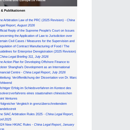
In China und Europa zu Hause
& Publikationen
he Arbitration Law of the PRC (2025 Revision) -
China
egal Report, August 202
6
fficial Reply of the Supreme People's Court on Issues
oncerning the Application of Law to Jurisdiction over
ertain Civil Cases / Measures for the Supervision and
egulation of Contract Manufacturing of Food / The
uidelines for Enterprise Deregistration (2025 Revision)
China Legal Briefing 311, July
202
6
he Action Plan for Developing Offshore Finance to
olster Shanghai's Development as an International
inancial Centre -
China Legal Report, July 202
6
itteilung: Veröffentlichung der Dissertation von Dr. Marc
ohlwend
ichtiger Erfolg im Schiedsverfahren im Kontext des
nsolverzverfahrens eines staatsnahen chinesischen
oint Ventures
rfolgreicher Vergleich in grenzüberschreitendem
andelsstreit
he SIAC Arbitration Rules 2025 -
China Legal Report,
pril 2025
024 New HKIAC Rules -
China Legal Report, January
02
5