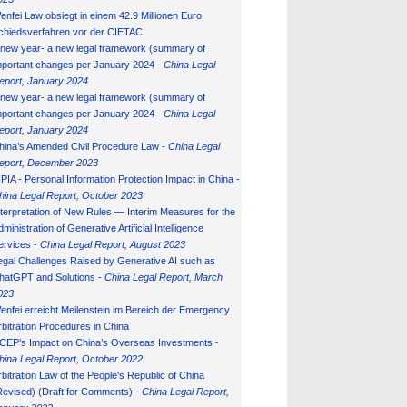
enfei Law obsiegt in einem 42.9 Millionen Euro
chiedsverfahren vor der CIETAC
 new year- a new legal framework (summary of
mportant changes per January 2024 -
China Legal
eport, January 202
4
 new year- a new legal framework (summary of
mportant changes per January 2024 -
China Legal
eport, January 202
4
hina’s Amended Civil Procedure Law -
China Legal
eport, December 2023
IPIA - Personal Information Protection Impact in China -
hina Legal Report, October 2023
nterpretation of New Rules — Interim Measures for the
ministration of Generative Artificial Intelligence
ervices -
China Legal Report, August 2023
egal Challenges Raised by Generative AI such as
hatGPT and Solutions -
China Legal Report, March
023
enfei erreicht Meilenstein im Bereich der Emergency
rbitration Procedures in China
CEP’s Impact on China’s Overseas Investments -
hina Legal Report, October 2022
rbitration Law of the People's Republic of China
Revised) (Draft for Comments) -
China Legal Report,