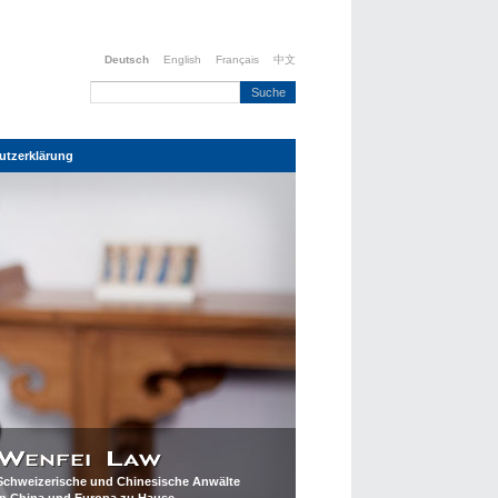
Deutsch
English
Français
中文
utzerklärung
Schweizerische und Chinesische Anwälte