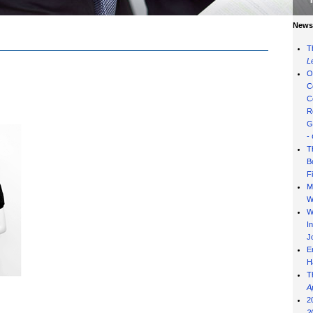
News 
T
L
O
C
C
R
G
-
T
B
F
M
W
W
I
J
E
H
T
A
2
2