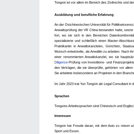
Tongxin ist vor allem im Bereich des Zivilrechts und des
Ausbildung und berufliche Erfahrung
An der
Ostchinesischen Universität für Politikwissens
Anwaltsprüfung der VR China bestanden hatte, setzte s
fort, wo sie sich in den Bereichen Datenkomformit
spezialisierte und schließlich einen Master-Abschlu
Praktikantin in Anwaltskanzleien, Gerichten, Staa
Wunsch entwickelte, als Anwältin zu arbeiten. Nach ihr
einer renommierten Anwaltskanzlei, wo sie hauptsä
Diligence
-Prüfung von Investitions- und Finanzprojek
den Verträgen, die sie überprüfte, gehörten vor alle
Sie arbeitete insbesondere an Projekten in den Branche
Im Jahr 2023 trat Yun Tongxin als Legal Consultant in
Sprachen
Tongxins Arbeitssprachen sind Chinesisch und Englisc
Interessen
Tongxin
hat Freude daran, mit dem Auto zu reisen 
Sport und Essen.