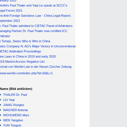
anuary 202
2
enfei's Paul Thaler and Yaqi Liu speak at SCCC's
egal Forum 2021
he Anti-Foreign Sanctions Law -
China Legal Report,
eptember 2021
r. Paul Thaler admitted to CIETAC Panel of Arbitrators
anaging Partner Dr. Paul Thaler now certified ICC
bitrator
e Temps, Swiss Who is Who in China
wiss Company N. AG's Major Victory in Unconventional
IETAC Arbitration Proceedings
ew Laws in China in 2019 and early 2020
019 Market Access Negative List
ortrait von Wenfei Law in der Neuen Zürcher Zeitung
//www.wenfei.com/index.php?id=26&L=1
Name (Bild anklicken)
THALER Dr. Paul
LIU Yaqi
JIANG Rongke
WAGNER Antonia
WOHLWEND Marc
WEN Yangdun
YUN Tongxin