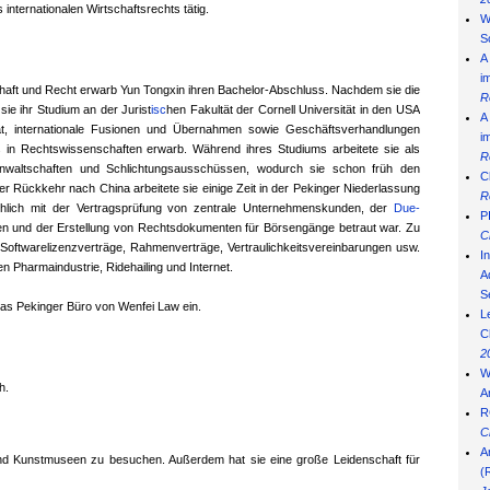
 internationalen Wirtschaftsrechts tätig.
W
S
A
i
chaft und Recht
erwarb Yun Tongxin ihren Bachelor-Abschluss. Nachdem sie die
R
ie ihr Studium an der Jurist
isc
hen Fakultät der Cornell Universität in den USA
A
ät, internationale Fusionen und Übernahmen sowie Geschäftsverhandlungen
i
ss in Rechtswissenschaften erwarb. Während ihres Studiums arbeitete sie als
R
tsanwaltschaften und Schlichtungsausschüssen, wodurch sie schon früh den
C
er Rückkehr nach China arbeitete sie einige Zeit in der Pekinger Niederlassung
R
chlich mit der Vertragsprüfung von zentrale Unternehmenskunden, der
Due-
P
ten und der Erstellung von Rechtsdokumenten für Börsengänge betraut war. Zu
C
m Softwarelizenzverträge, Rahmenverträge, Vertraulichkeitsvereinbarungen usw.
I
n Pharmaindustrie, Ridehailing und Internet.
Ad
S
 das Pekinger Büro von Wenfei Law ein.
L
C
2
W
h.
A
R
C
A
und Kunstmuseen zu besuchen. Außerdem hat sie eine große Leidenschaft für
(