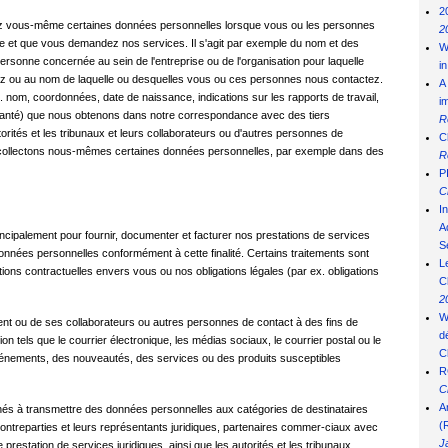
2
z vous-même certaines données personnelles lorsque vous ou les personnes
2
e et que vous demandez nos services. Il s'agit par exemple du nom et des
W
personne concernée au sein de l'entreprise ou de l'organisation pour laquelle
i
ez ou au nom de laquelle ou desquelles vous ou ces personnes nous contactez.
A
. nom, coordonnées, date de naissance, indications sur les rapports de travail,
i
t de santé) que nous obtenons dans notre correspondance avec des tiers
R
torités et les tribunaux et leurs collaborateurs ou d'autres personnes de
C
collectons nous-mêmes certaines données personnelles, par exemple dans des
R
P
C
I
Ad
ncipalement pour fournir, documenter et facturer nos prestations de services
S
 données personnelles conformément à cette finalité. Certains traitements sont
L
ions contractuelles envers vous ou nos obligations légales (par ex. obligations
C
2
W
ient ou de ses collaborateurs ou autres personnes de contact à des fins de
d
n tels que le courrier électronique, les médias sociaux, le courrier postal ou le
C
 événements, des nouveautés, des services ou des produits susceptibles
R
C
A
nés à transmettre des données personnelles aux catégories de destinataires
(
 contreparties et leurs représentants juridiques, partenaires commer-ciaux avec
J
estation de services juridiques, ainsi que les autorités et les tribunaux.