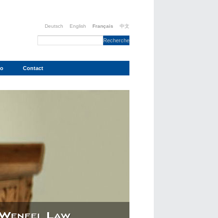
Deutsch
English
Français
中文
no
Contact