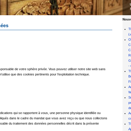
Nouve
nées
T
L
O
C
C
R
G
-
ponsable de votre sphère privée. Vous pouvez utiliser notre site web sans
T
'utilise que des cookies pertinents pour l'exploitation technique.
B
F
A
W
S
p
de
ndications qui se rapportent à vous, une personne physique identifiée ou
A
mpliqués dans le cadre du mandat que vous avez reçu ou que nous collectons
c
able du traitement des données personnelles décrit dans la présente
T
A