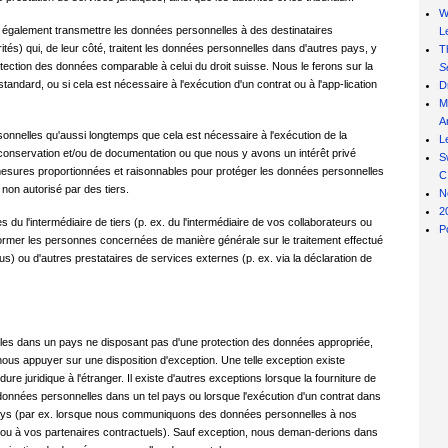
W
s également transmettre les données personnelles à des destinataires
L
tés) qui, de leur côté, traitent les données personnelles dans d'autres pays, y
T
ection des données comparable à celui du droit suisse. Nous le ferons sur la
S
ndard, ou si cela est nécessaire à l'exécution d'un contrat ou à l'app-lication
D
M
Ar
nnelles qu'aussi longtemps que cela est nécessaire à l'exécution de la
L
de conservation et/ou de documentation ou que nous y avons un intérêt privé
S
mesures proportionnées et raisonnables pour protéger les données personnelles
C
 non autorisé par des tiers.
N
2
 l'intermédiaire de tiers (p. ex. du l'intermédiaire de vos collaborateurs ou
P
nformer les personnes concernées de manière générale sur le traitement effectué
) ou d'autres prestataires de services externes (p. ex. via la déclaration de
s dans un pays ne disposant pas d'une protection des données appropriée,
ous appuyer sur une disposition d'exception. Une telle exception existe
juridique à l'étranger. Il existe d'autres exceptions lorsque la fourniture de
données personnelles dans un tel pays ou lorsque l'exécution d'un contrat dans
 pays (par ex. lorsque nous communiquons des données personnelles à nos
e ou à vos partenaires contractuels). Sauf exception, nous deman-derions dans