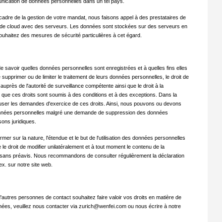
ication de données personnelles dans un tel pays.
e cadre de la gestion de votre mandat, nous faisons appel à des prestataires de
s de cloud avec des serveurs. Les données sont stockées sur des serveurs en
souhaitez des mesures de sécurité particulières à cet égard.
savoir quelles données personnelles sont enregistrées et à quelles fins elles
t de supprimer ou de limiter le traitement de leurs données personnelles, le droit de
 auprès de l'autorité de surveillance compétente ainsi que le droit à la
r que ces droits sont soumis à des conditions et à des exceptions. Dans la
efuser les demandes d'exercice de ces droits. Ainsi, nous pouvons ou devons
 données personnelles malgré une demande de suppression des données
sons juridiques.
mer sur la nature, l'étendue et le but de l'utilisation des données personnelles
e droit de modifier unilatéralement et à tout moment le contenu de la
sans préavis. Nous recommandons de consulter régulièrement la déclaration
x. sur notre site web.
'autres personnes de contact souhaitez faire valoir vos droits en matière de
ées, veuillez nous contacter via zurich@wenfei.com ou nous écrire à notre