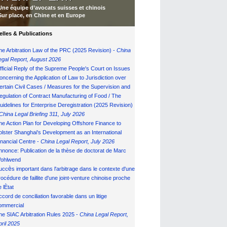
Une équipe d’avocats suisses et chinois
Sur place, en Chine et en Europe
lles & Publications
he Arbitration Law of the PRC (2025 Revision) -
China
egal Report, August 202
6
fficial Reply of the Supreme People's Court on Issues
oncerning the Application of Law to Jurisdiction over
ertain Civil Cases / Measures for the Supervision and
egulation of Contract Manufacturing of Food / The
uidelines for Enterprise Deregistration (2025 Revision)
China Legal Briefing 311, July
202
6
he Action Plan for Developing Offshore Finance to
olster Shanghai's Development as an International
inancial Centre -
China Legal Report, July 202
6
nnonce: Publication de la th
è
se de doctorat de Marc
ohlwend
è
ucc
s important dans l'arbitrage dans le contexte d'une
rocédure de faillite d'une joint-venture chinoise proche
 l
È
tat
ccord de conciliation favorable dans un litige
ommercial
he SIAC Arbitration Rules 2025 -
China Legal Report,
pril 2025