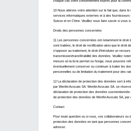
chaque cas votre consentement exprès pour la commun
10 Nous attirons votre attention sur le fait que, dans l
services informatiques externes et à des fournisseur
Suisse et en Chine. Veuillez nous faire savoir si vous 
Droits des personnes concernées
11 Les personnes concernées ont notamment le droit de 
sont traitées, le droit de rectification ainsi que le droi
s'opposer au traitement, le droit d'introduire un recours
transmission/transférabilité des données. Veuillez note
mesure où la loi le permet ou l'exige, nous pouvons r
éventuellement conserver ou continuer à traiter les
personnelles ou de limitation du traitement pour des rai
12 La déclaration de protection des données sert à infor
par Wenfei Avocats SA. Wenfei Avocats SA. se réserve l
déclaration de protection des données susmentionnée 
de protection des données de Wenfei Avocats SA, par e
Contact
Pour toute question ou si vous, vos collaborateurs ou d
protection des données en tant que personnes concern
adresse: