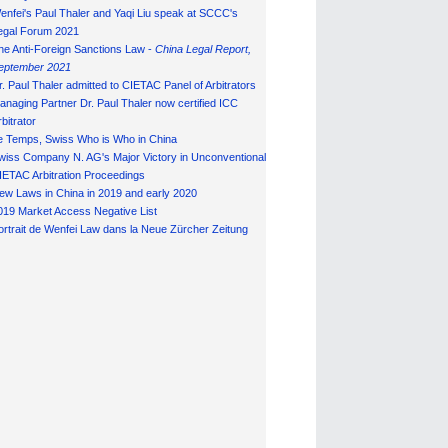
enfei's Paul Thaler and Yaqi Liu speak at SCCC's
egal Forum 2021
he Anti-Foreign Sanctions Law -
China Legal Report,
eptember 2021
r. Paul Thaler admitted to CIETAC Panel of Arbitrators
anaging Partner Dr. Paul Thaler now certified ICC
bitrator
e Temps, Swiss Who is Who in China
wiss Company N. AG's Major Victory in Unconventional
IETAC Arbitration Proceedings
ew Laws in China in 2019 and early 2020
019 Market Access Negative List
ortrait de Wenfei Law dans la Neue Zürcher Zeitung