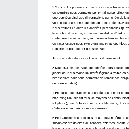
2 Vous ou les personnes concernées nous transmette
concernées nous contactez par e-mail ou par téléphon
coordonnées ainsi que d'informations sur le rôle de la 
vous ou les personnes de contact concernées travaill
Nous traitons en outre les données personnelles (p. ex
la situation de revenu, la situation familiale ou l'éta
(notamment avec le client, les parties adverses, les au
contact) lorsque nous exécutons notre mandat. Nous 
registres publics ou sur des sites web.
Traitement des données et finalités du traitement
3 Nous traitons ces types de données personnelles pri
juridiques. Nous avons un intérêt légitime à traiter les
nécessaires pour nous permettre de remplir nos obligat
de con-servation).
4 En outre, nous traitons les données de contact du cl
marketing (en utilisant tous les moyens de communicatio
téléphone), afin d'informer sur des publications, des
d'intéresser les personnes concernées.
5 Pour atteindre ces objectifs, nous pouvons être ame
suivantes: prestataires de services externes, clients,
lesquels nous devons éventuellement coordonner notre pr