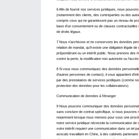
6 Afin de fournir nos services juridiques, nous pouvon
(notamment des clients, des contreparties ou des autori
compris ceux qui ne garantissent pas un niveau de prot
base d'un consentement ou de clauses contractuelles sta
de droits légaux.
7 Nous n'archivons et ne conservons les données perso
relation de mandat, qu'il existe une obligation légale 
prépondérant ou un intérêt public. Nous prenons des 
contre la perte, la modification non autorisée ou l'accès
8 Si vous nous communiquez des données personnelles du
d'autres personnes de contact), il vous appartient d'i
par des prestataires de services juridiques (comme nous
protection des données pour les collaborateurs).
Communication de données à l'étranger
9 Nous pouvons communiquer des données personnelle
sans conclure de contrat spécifique, si nous pouvons n
notamment lorsque nous menons pour vous une procédure 
notre service juridique nécessite la communication de 
votre intérêt requiert une communication dans un tel
avocats travaillant en Chine, à des cabinets partenair