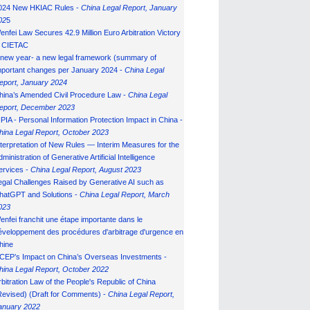
024 New HKIAC Rules -
China Legal Report, January
02
5
enfei Law Secures 42.9 Million Euro Arbitration Victory
n CIETAC
 new year- a new legal framework (summary of
mportant changes per January 2024 -
China Legal
eport, January 202
4
hina’s Amended Civil Procedure Law -
China Legal
eport, December 2023
IPIA - Personal Information Protection Impact in China -
hina Legal Report, October 2023
nterpretation of New Rules — Interim Measures for the
ministration of Generative Artificial Intelligence
ervices -
China Legal Report, August 2023
egal Challenges Raised by Generative AI such as
hatGPT and Solutions -
China Legal Report, March
023
enfei franchit une étape importante dans le
éveloppement des procédures d'arbitrage d'urgence en
hine
CEP’s Impact on China’s Overseas Investments -
hina Legal Report, October 2022
rbitration Law of the People's Republic of China
Revised) (Draft for Comments) -
China Legal Report,
anuary 202
2