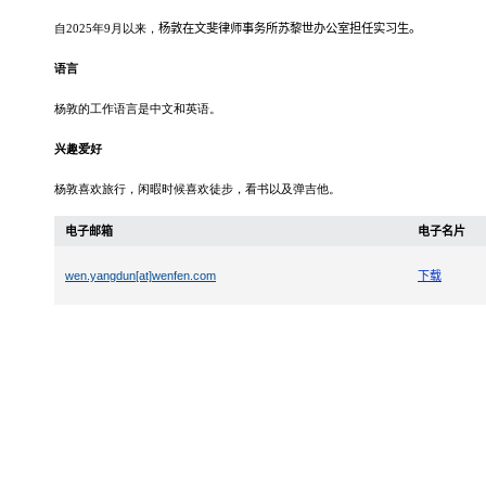
自
2025
年
9
月以来，
杨敦
在
文斐
律师事务所
苏黎世办公室
担任实习生。
语言
杨敦的工作语言是中文和英语。
兴趣爱好
杨敦喜欢旅行，闲暇时候喜欢徒步，看书以及弹吉他。
电子邮箱
电子名片
wen.yangdun[at]wenfen.com
下载